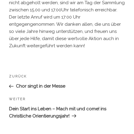
nicht abgeholt werden, sind wir am Tag der Sammlung
zwischen 15.00 und 17.00Uhr telefonisch erreichbar.
Der letzte Anruf wird um 17:00 Uhr
entgegengenommen. Wir danken allen, die uns über
so viele Jahre hinweg unterstützen, und freuen uns
über jede Hilfe, damit diese wertvolle Aktion auch in
Zukunft weitergeführt werden kann!
Beitragsnavigation
Vorheriger
ZURÜCK
Beitrag
Chor singt in der Messe
Nächster
WEITER
Beitrag
Dein Start ins Leben – Mach mit und come! ins
Christliche Orientierungsjahr!