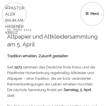
Zum
Inhalt
springen
Menü
VERÖFFENTLICHT
06. MÄRZ 2025
AM
Altpapier und Altkleidersammlung
am 5. April
Tradition erha
lten, Zukunft gestalten
Seit
1973
sammeln das Deutsche Rote Kreuz und die
Pfadfinder Hohenlimburg regelmäßig Altkleider und
Altpapier – eine Tradition, die wir trotz veränderter
Rahmenbedingungen am Leben erhalten möchten.
Die nächste Sammlung findet am
Samstag, 5. April
,
statt.