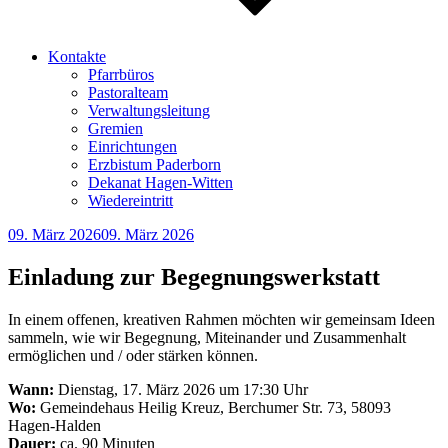
Kontakte
Pfarrbüros
Pastoralteam
Verwaltungsleitung
Gremien
Einrichtungen
Erzbistum Paderborn
Dekanat Hagen-Witten
Wiedereintritt
Veröffentlicht
09. März 2026
09. März 2026
am
Einladung zur Begegnungswerkstatt
In einem offenen, kreativen Rahmen möchten wir gemeinsam Ideen
sammeln, wie wir Begegnung, Miteinander und Zusammenhalt
ermöglichen und / oder stärken können.
Wann:
Dienstag, 17. März 2026 um 17:30 Uhr
Wo:
Gemeindehaus Heilig Kreuz, Berchumer Str. 73, 58093
Hagen-Halden
Dauer:
ca. 90 Minuten