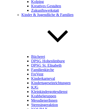
Kolping
Kreatives Gestalten
Zukunftswerkstatt
Kinder & Jugendliche & Familien
Bücherei
DPSG Hohenlimburg
DPSG St. Elisabeth
Familienkirche
FreVent
Kinderkarneval
Kindertageseinrichtungen
KJG
Kleinkindergottesdienst
Krabbelgruppen
MessdienerInnen
Sternsingeraktion