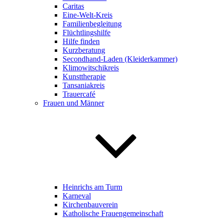
Caritas
Eine-Welt-Kreis
Familienbegleitung
Flüchtlingshilfe
Hilfe finden
Kurzberatung
Secondhand-Laden (Kleiderkammer)
Klimowitschikreis
Kunsttherapie
Tansaniakreis
Trauercafé
Frauen und Männer
Heinrichs am Turm
Karneval
Kirchenbauverein
Katholische Frauengemeinschaft